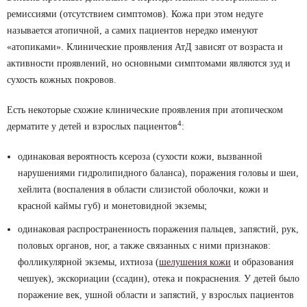
ремиссиями (отсутствием симптомов). Кожа при этом недуге
называется атопичной, а самих пациентов нередко именуют
«атопиками». Клинические проявления АтД зависят от возраста и
активности проявлений, но основными симптомами являются зуд и
сухость кожных покровов.
Есть некоторые схожие клинические проявления при атопическом
4
дерматите у детей и взрослых пациентов
:
одинаковая вероятность ксероза (сухости кожи, вызванной
нарушениями гидролипидного баланса), поражения головы и шеи,
хейлита (воспаления в области слизистой оболочки, кожи и
красной каймы губ) и монетовидной экземы;
одинаковая распространенность поражения пальцев, запястий, рук,
половых органов, ног, а также связанных с ними признаков:
фолликулярной экземы, ихтиоза (
шелушения кожи
и образования
чешуек), экскориации (ссадин), отека и покраснения. У детей было
поражение век, ушной области и запястий, у взрослых пациентов