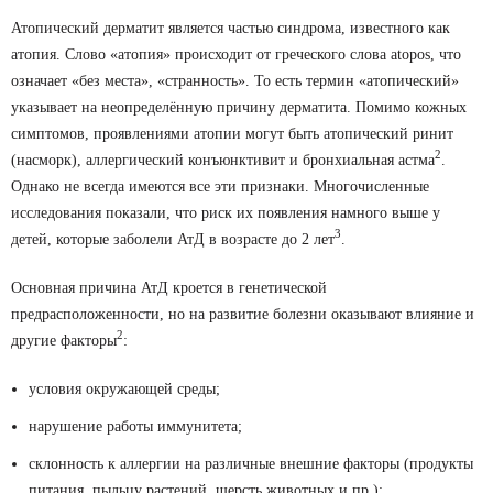
Атопический дерматит является частью синдрома, известного как
атопия. Слово «атопия» происходит от греческого слова atopos, что
означает «без места», «странность». То есть термин «атопический»
указывает на неопределённую причину дерматита. Помимо кожных
симптомов, проявлениями атопии могут быть атопический ринит
2
(насморк), аллергический конъюнктивит и бронхиальная астма
.
Однако не всегда имеются все эти признаки. Многочисленные
исследования показали, что риск их появления намного выше у
3
детей, которые заболели АтД в возрасте до 2 лет
.
Основная причина АтД кроется в генетической
предрасположенности, но на развитие болезни оказывают влияние и
2
другие факторы
:
условия окружающей среды;
нарушение работы иммунитета;
склонность к аллергии на различные внешние факторы (продукты
питания, пыльцу растений, шерсть животных и пр.);