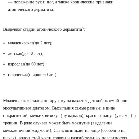
— поражение рук и ног, а также хронические признаки
атопического дерматита.
5
Выделяют стадии атопического дерматита
:
младенческая(до 2 лет);
детская(до 12 лет);
взрослая(до 60 лет);
старческая(старше 60 лет).
Младенческая стадия по-другому называется детской экземой или
экссудативным диатезом. Высыпания самые разные: в виде
покраснений, мелких везикул (пузырьков), красных папул (узелков) и
трещин. В ряде случаев может быть мокнутие (выделение
межклеточной жидкости). Сыпь возникает на лице (особенно на
щеках), волосистой части головы и разгибательных поверхностях