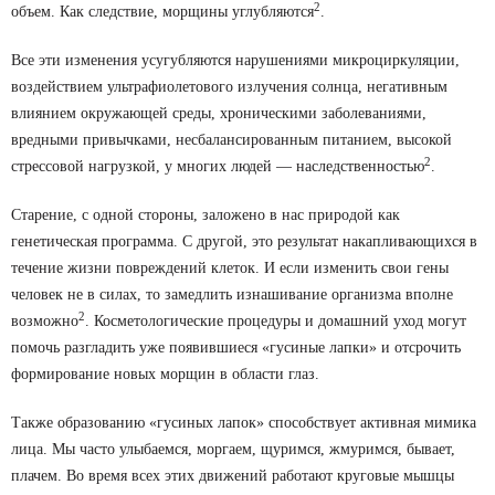
2
объем. Как следствие, морщины углубляются
.
Все эти изменения усугубляются нарушениями микроциркуляции,
воздействием ультрафиолетового излучения солнца, негативным
влиянием окружающей среды, хроническими заболеваниями,
вредными привычками, несбалансированным питанием, высокой
2
стрессовой нагрузкой, у многих людей — наследственностью
.
Старение, с одной стороны, заложено в нас природой как
генетическая программа. С другой, это результат накапливающихся в
течение жизни повреждений клеток. И если изменить свои гены
человек не в силах, то замедлить изнашивание организма вполне
2
возможно
. Косметологические процедуры и домашний уход могут
помочь разгладить уже появившиеся «гусиные лапки» и отсрочить
формирование новых морщин в области глаз.
Также образованию «гусиных лапок» способствует активная мимика
лица. Мы часто улыбаемся, моргаем, щуримся, жмуримся, бывает,
плачем. Во время всех этих движений работают круговые мышцы