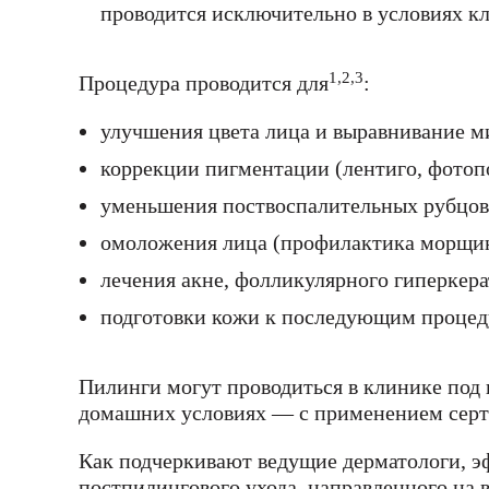
проводится исключительно в условиях к
1,2,3
Процедура проводится для
:
улучшения цвета лица и выравнивание м
коррекции пигментации (лентиго, фотоп
уменьшения поствоспалительных рубцов,
омоложения лица (профилактика морщи
лечения акне, фолликулярного гиперкера
подготовки кожи к последующим процеду
Пилинги могут проводиться в клинике под 
домашних условиях — с применением серти
Как подчеркивают ведущие дерматологи, эф
постпилингового ухода, направленного на 