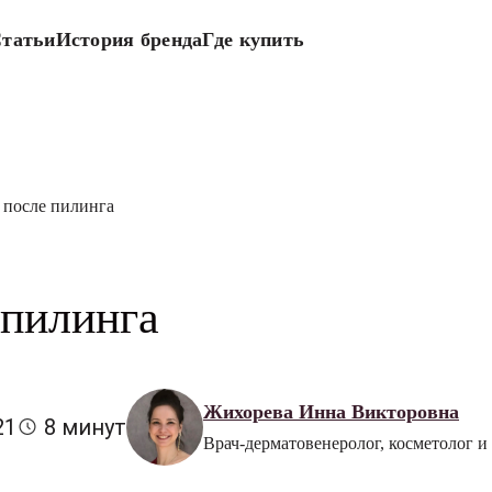
татьи
История бренда
Где купить
й после пилинга
 пилинга
Жихорева Инна Викторовна
21
8 минут
Врач-дерматовенеролог, косметолог и