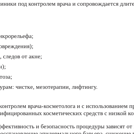
линики под контролем врача и сопровождается дли
икрорельефа;
овреждения);
 следов от акне;
н);
тоза;
рам: чистке, мезотерапии, лифтингу.
контролем врача-косметолога и с использованием п
фицированных косметических средств с низкой ко
фективность и безопасность процедуры зависят от 
восстановление эпидермального барьера, снижение