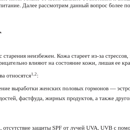
питание. Далее рассмотрим данный вопрос более п
т
с старения неизбежен. Кожа стареет из-за стрессов
рицательно влияют на состояние кожи, лишая ее кр
1,2
ва относятся
:
ение выработки женских половых гормонов — эстро
достей, фастфуда, жирных продуктов, а также друг
ти, отсутствие защиты SPF от лучей UVA, UVB с по