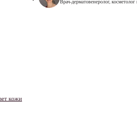
Врач-дерматовенеролог, косметолог
вет кожи