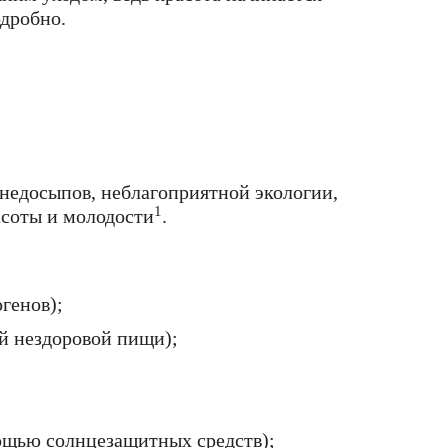
одробно.
, недосыпов, неблагоприятной экологии,
1
асоты и молодости
.
генов);
ой нездоровой пищи);
мощью солнцезащитных средств);