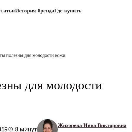
татьи
История бренда
Где купить
ты полезны для молодости кожи
езны для молодости
Жихорева Инна Викторовна
059
8 минут