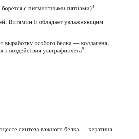
3
н борется с пигментными пятнами)
.
ищей. Витамин Е обладает увлажняющим
т выработку особого белка — коллагена,
5
ого воздействия ультрафиолета
.
оцессе синтеза важного белка — кератина.