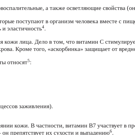
овоспалительные, а также осветляющие свойства (о
оторые поступают в организм человека вместе с п
4
ь и эластичность
.
я кожи лица. Дело в том, что витамин С стимулируе
крова. Кроме того, «аскорбинка» защищает от вредн
5
ты относят
:
цессов заживления).
янии кожи. В частности, витамин В7 участвует в пр
6
 он препятствует их сухости и выпадению
.